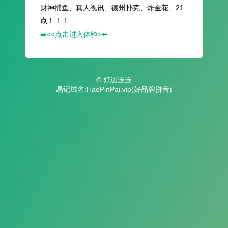
财神捕鱼、真人视讯、德州扑克、炸金花、21
点！！！
➡️<<点击进入体验>⬅️
© 好运连连
易记域名:HaoPinPai.vip(好品牌拼音)