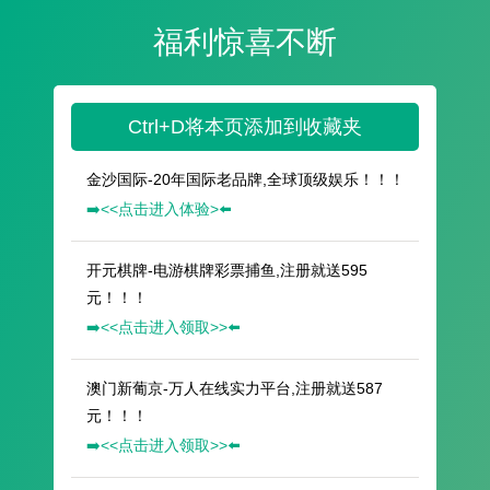
福利惊喜不断
Ctrl+D将本页添加到收藏夹
金沙国际-20年国际老品牌,全球顶级娱乐！！！
➡️<<点击进入体验>⬅️
开元棋牌-电游棋牌彩票捕鱼,注册就送595
元！！！
➡️<<点击进入领取>>⬅️
澳门新葡京-万人在线实力平台,注册就送587
元！！！
➡️<<点击进入领取>>⬅️